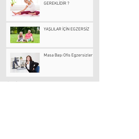
GEREKLİDİR ?
YAŞLILAR İÇİN EGZERSİZ
Masa Başı Ofis Egzersizleri
Arşiv
Ocak 2023
(1)
1 yazı
Mart 2021
(1)
1 yazı
Mayıs 2020
(2)
2 yazı
Mart 2020
(1)
1 yazı
Şubat 2020
(1)
1 yazı